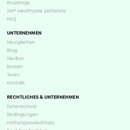
Roadmap
XRP Healthcare Zeitleiste
FAQ
UNTERNEHMEN
Neuigkeiten
Blog
Medien
Borsen
Team
Kontakt
RECHTLICHES
&
UNTERNEHMEN
Datenschutz
Bedingungen
Haftungsausschluss