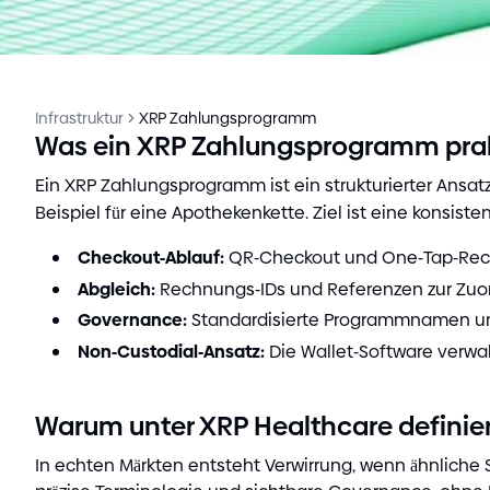
Infrastruktur
XRP Zahlungsprogramm
Was ein XRP Zahlungsprogramm prak
Ein XRP Zahlungsprogramm ist ein strukturierter Ans
Beispiel für eine Apothekenkette. Ziel ist eine kons
Checkout
-
Ablauf
:
QR
-
Checkout und One
-
Tap
-
Rec
Abgleich
:
Rechnungs
-
IDs und Referenzen zur Zu
Governance
:
Standardisierte Programmnamen un
Non
-
Custodial
-
Ansatz
:
Die Wallet
-
Software verwah
Warum unter XRP Healthcare definie
In echten Märkten entsteht Verwirrung, wenn ähnliche