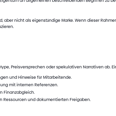
e Eigentum an allgemeinen beschreibenden Begriffen zu b
, aber nicht als eigenständige Marke. Wenn dieser Rahmen ö
zieren.
 Hype, Preisversprechen oder spekulativen Narrativen ab. E
en und Hinweise für Mitarbeitende.
ng mit internen Referenzen.
n Finanzabgleich.
hen Ressourcen und dokumentierten Freigaben.