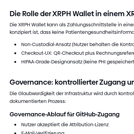
Die Rolle der XRPH Wallet in einem
Die XRPH Wallet kann als Zahlungsschnittstelle in ei
konzipiert ist, dass keine Patientengesundheitsinfor
Non
-
Custodial
-
Ansatz
(
Nutzer behalten die Kontro
Checkout
-
UX: QR
-
Checkout plus Rechnungsrefer
HIPAA
-
Grade
-
Designansatz
(
keine PHI gespeicher
Governance: kontrollierter Zugang u
Die Glaubwürdigkeit der Infrastruktur wird durch kontr
dokumentierten Prozess:
Governance
-
Ablauf für GitHub
-
Zugang
Nutzer akzeptiert die Attribution
-
Lizenz
E
-
Mail
-
Verifizierung