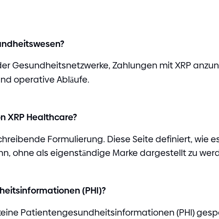
undheitswesen?
n oder Gesundheitsnetzwerke, Zahlungen mit XRP anz
und operative Abläufe.
n XRP Healthcare?
chreibende Formulierung. Diese Seite definiert, wie 
n, ohne als eigenständige Marke dargestellt zu wer
dheitsinformationen
(
PHI
)
?
ss keine Patientengesundheitsinformationen
(
PHI
)
gespe