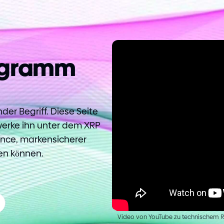
ogramm
der Begriff. Diese Seite
werke ihn unter dem XRP
nce, markensicherer
en können.
Video von YouTube zu technischem Re