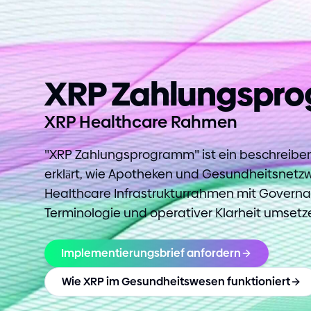
XRP Zahlungspr
XRP Healthcare Rahmen
"
XRP Zahlungsprogramm
"
ist ein beschreiben
erklärt, wie Apotheken und Gesundheitsnetz
Healthcare Infrastrukturrahmen mit Governa
Terminologie und operativer Klarheit umsetz
Implementierungsbrief anfordern
Wie XRP im Gesundheitswesen funktioniert