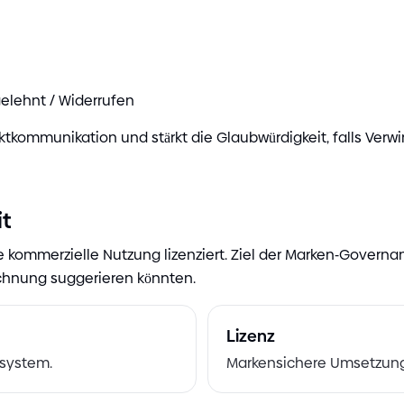
elehnt
/
Widerrufen
rktkommunikation und stärkt die Glaubwürdigkeit, falls Ve
it
 kommerzielle Nutzung lizenziert. Ziel der Marken
-
Governanc
ichnung suggerieren könnten.
Lizenz
osystem.
Markensichere Umsetzung