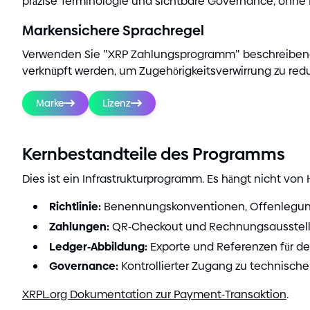
präzise Terminologie und sichtbare Governance, ohn
Markensichere Sprachregel
Verwenden Sie
"
XRP Zahlungsprogramm
"
beschreibend
verknüpft werden, um Zugehörigkeitsverwirrung zu redu
Marke
Lizenz
Kernbestandteile des Programms
Dies ist ein Infrastrukturprogramm. Es hängt nicht von
Richtlinie
:
Benennungskonventionen, Offenlegung
Zahlungen
:
QR
-
Checkout und Rechnungsausstellu
Ledger
-
Abbildung
:
Exporte und Referenzen für de
Governance
:
Kontrollierter Zugang zu technisc
XRPL.org Dokumentation zur Payment
-
Transaktion
.