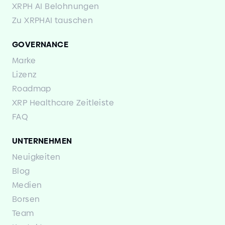
XRPH AI Belohnungen
Zu XRPHAI tauschen
GOVERNANCE
Marke
Lizenz
Roadmap
XRP Healthcare Zeitleiste
FAQ
UNTERNEHMEN
Neuigkeiten
Blog
Medien
Borsen
Team