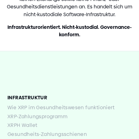
Gesundheitsdienstleistungen an. Es handelt sich um
nicht
-
kustodiale Software
-
Infrastruktur.
Infrastrukturorientiert. Nicht
-
kustodial. Governance
-
konform.
INFRASTRUKTUR
Wie XRP im Gesundheitswesen funktioniert
XRP
-
Zahlungsprogramm
XRPH Wallet
Gesundheits
-
Zahlungsschienen