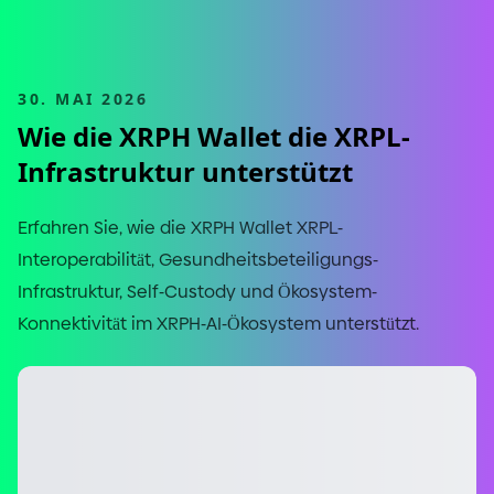
30. MAI 2026
Wie die XRPH Wallet die XRPL
-
Infrastruktur unterstützt
Erfahren Sie, wie die XRPH Wallet XRPL
-
Interoperabilität, Gesundheitsbeteiligungs
-
Infrastruktur, Self
-
Custody und Ökosystem
-
Konnektivität im XRPH
-
AI
-
Ökosystem unterstützt.