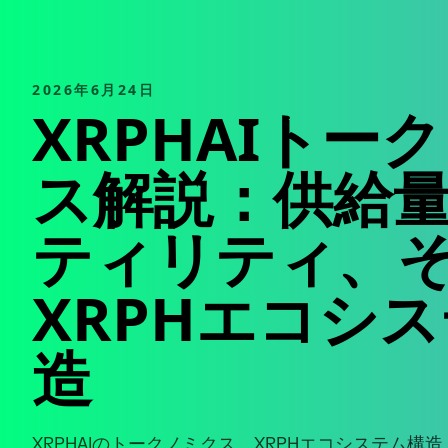
2026年6月24日
XRPHAIトー
ス解説：供給
ティリティ、
XRPHエコシ
造
XRPHAIのトークノミクス、XRPHエコシステム