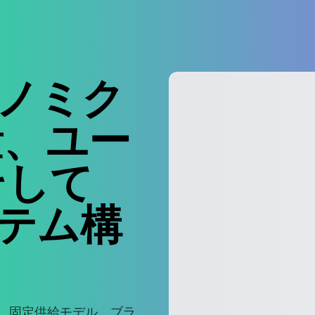
クノミク
量、ユー
そして
ステム構
構造、固定供給モデル、ブラ