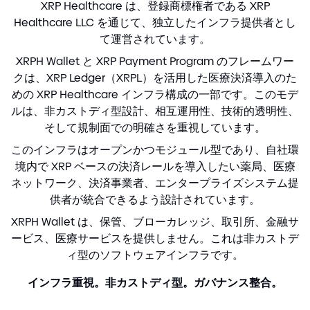
XRP Healthcare は、登録商標権者である XRP
Healthcare LLC を通じて、独立したインフラ提供者とし
て運営されています。
XRPH Wallet と XRP Payment Program のフレームワー
クは、XRP Ledger（XRPL）を活用した医療決済導入のた
めの XRP Healthcare インフラ構成の一部です。このモデ
ルは、非カストディ型設計、相互運用性、技術的透明性、
そして規制面での明確さを重視しています。
このインフラはオープンかつモジュール型であり、自社環
境内で XRP ベースの決済レールを導入したい薬局、医療
ネットワーク、決済事業者、エンタープライズシステム提
供者が統合できるよう設計されています。
XRPH Wallet は、保管、ブローカレッジ、取引所、金融サ
ービス、医療サービスを提供しません。これは非カストデ
ィ型のソフトウェアインフラです。
インフラ重視。非カストディ型。ガバナンス整合。