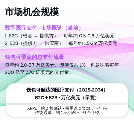
市场机会规模
数字医疗支付
-
-
市场概览（当前）
B2C（患者 → 提供方）：每年约 0.5
-
0.8 万亿美元
B2B（提供方 → 供应商）：每年约 1.5
-
2.9 万亿美元
钱包可覆盖的总支付流量
每年约 2.0
-
3.7 万亿美元。即使仅占 1
%
，也意味着每年
200 亿至 370 亿美元的支付量。
钱包可触达的医疗支付（2025
-
203
4
）
B2C
+
B2B • 万亿美元（示意）
XRPL：约 3 秒确认 • 费用以 drops 计 • 年份
传统通道：约 1.5
-
3.5
%
• T
+
1 至 T
+
2