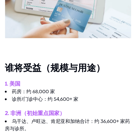
谁将受益（规模与用途）
1. 美国
药房：约 68,000 家
诊所
/
门诊中心：约 5
4
,600
+
家
2. 非洲（初始重点国家）
乌干达、卢旺达、肯尼亚和加纳合计：约 36,600
+
家药
房与诊所。