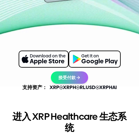
Download on the
Get It on
Apple Store
Google Play
接受付款
支持资产：
XRP
XRPH
RLUSD
XRPHAI
进入 XRP Healthcare 生态系
统