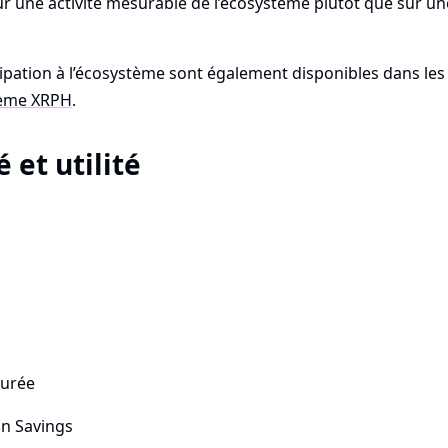
r une activité mesurable de l’écosystème plutôt que sur un
ipation à l’écosystème sont également disponibles dans les
stème XRPH
.
et utilité
turée
on Savings