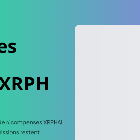
es
 XRPH
 de récompenses XRPHAI
issions restent