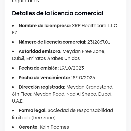
regulatorias.
Detalles de la licencia comercial
Nombre de la empresa:
XRP Healthcare L.L.C
-
FZ
Número de licencia comercial:
2312867.01
Autoridad emisora:
Meydan Free Zone,
Dubái, Emiratos Árabes Unidos
Fecha de emisión:
19
/
10
/
2023
Fecha de vencimiento:
18
/
10
/
2026
Dirección registrada:
Meydan Grandstand,
6th Floor, Meydan Road, Nad Al Sheba, Dubai,
U.A.E.
Forma legal:
Sociedad de responsabilidad
limitada
(
free zone
)
Gerente:
Kain Roomes